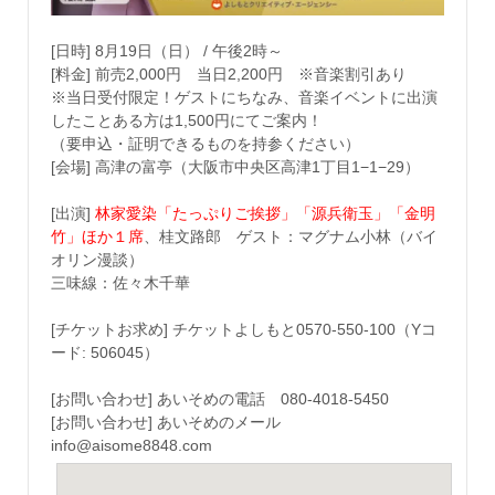
[日時] 8月19日（日） / 午後2時～
[料金] 前売2,000円 当日2,200円 ※音楽割引あり
※当日受付限定！ゲストにちなみ、音楽イベントに出演
したことある方は1,500円にてご案内！
（要申込・証明できるものを持参ください）
[会場] 高津の富亭（大阪市中央区高津1丁目1−1−29）
[出演]
林家愛染「たっぷりご挨拶」「源兵衛玉」「金明
竹」ほか１席
、桂文路郎 ゲスト：マグナム小林（バイ
オリン漫談）
三味線：佐々木千華
[チケットお求め] チケットよしもと0570-550-100（Yコ
ード: 506045）
[お問い合わせ] あいそめの電話 080-4018-5450
[お問い合わせ] あいそめのメール
info@aisome8848.com