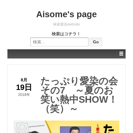
Aisome's page
林家愛染website
検索はコチラ！
検索:
たっぷり愛染の会
8月
19日
その7 ～夏のお
2018年
笑い熱中SHOW！
（笑）～