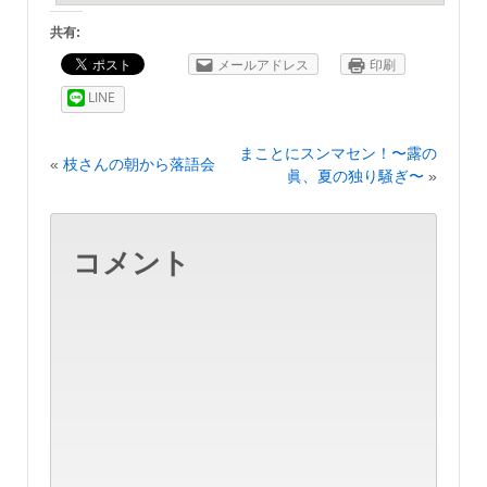
共有:
メールアドレス
印刷
LINE
まことにスンマセン！〜露の
«
枝さんの朝から落語会
眞、夏の独り騒ぎ〜
»
コメント