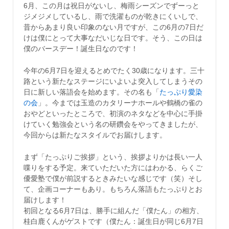
6月、この月は祝日がないし、梅雨シーズンでずーっと
ジメジメしているし、雨で洗濯ものが乾きにくいしで、
昔からあまり良い印象のない月ですが、この6月の7日だ
けは僕にとって大事なだいじな日です。そう、この日は
僕のバースデー！誕生日なのです！
今年の6月7日を迎えるとめでたく30歳になります。三十
路という新たなステージにいよいよ突入してしまうその
日に新しい落語会を始めます。その名も「
たっぷり愛染
の会
」。今までは玉造のカタリーナホールや鶴橋の雀の
おやどといったところで、初演のネタなどを中心に手掛
けていく勉強会という名の研鑽会をやってきましたが、
今回からは新たなスタイルでお届けします。
まず「たっぷりご挨拶」という、挨拶よりかは長い一人
喋りをする予定。来ていただいた方にはわかる、らくご
優愛塾で僕が前説するときみたいな感じです（笑）そし
て、企画コーナーもあり。もちろん落語もたっぷりとお
届けします！
初回となる6月7日は、勝手に組んだ「僕たん」の相方、
桂白鹿くんがゲストです（僕たん：誕生日が同じ6月7日