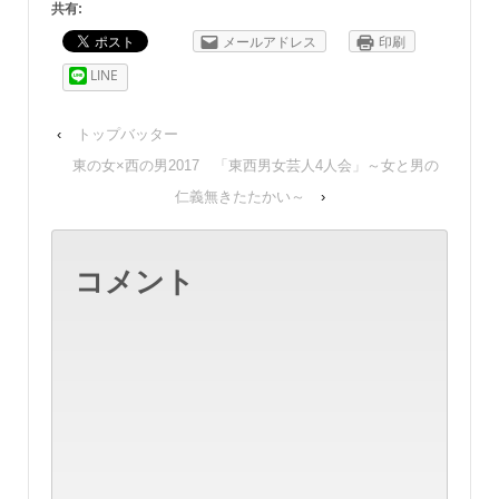
共有:
メールアドレス
印刷
LINE
‹
トップバッター
東の女×西の男2017 「東西男女芸人4人会」～女と男の
仁義無きたたかい～
›
コメント