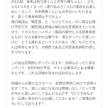
の2人組。命名は桂三語くんと月亭八織ちゃん）。どち
らも1つ大きくなった（老け込んだ）2人の落語をお楽し
みに！そして、月亭秀都くんにもお手伝いいただきま
す。若くて将来有望な子ですよ♫
僕の落語は「蛸芝居」と「ちりとてちん」の二席をお届
け予定です。蛸芝居は登場人物がみな芝居好きというネ
タで、ドカスカとハメモノ（落語の最中に入る効果音的
なもの）が入る賑やかな噺です。僕もやっていて楽しい
けど、とても疲れるというリスクあり（笑）ちりとてち
んは有名なネタで、大師匠である三代目染丸師匠の演じ
方でやります。
この会は定期的にやっていきます。次回もさっそく決ま
っていて、8月中旬の予定。ゲストは東京のとある噺家
さんです。これも詳細が決まればお伝えします。
30歳からの新たなスタート、芸歴10周年に向けて頑張り
ます！でも、楽しい会になるのは間違いなし！だって僕
が今から楽しみにしてるんだもん(*´∀｀*)どうぞみなさ
ま、お誘い合せのうえお越しくださいませ！ご来場お待
ちいたしております！